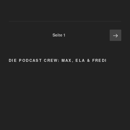
Seitennummerierung
Näch
Seite
1
Seite
der
Beiträge
DIE PODCAST CREW: MAX, ELA & FREDI