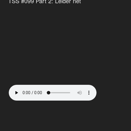
TSS #099 Part 2: Leider net