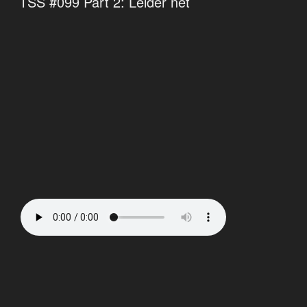
TSS #099 Part 2: Leider net