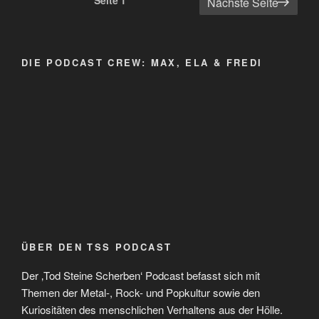
Seitennummerierung
Seite
1
Nächste Seite
der
Beiträge
DIE PODCAST CREW: MAX, ELA & FREDI
ÜBER DEN TSS PODCAST
Der ‚Tod Steine Scherben‘ Podcast befasst sich mit